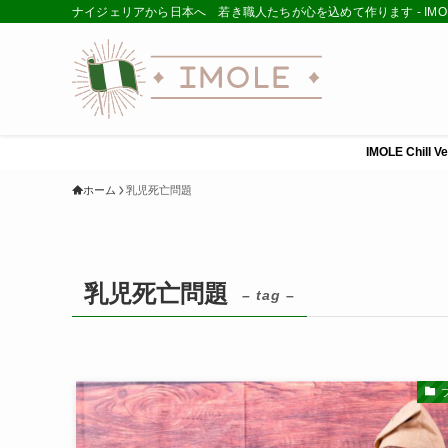
ナイジェリアから日本へ 若き職人たちが心を込めて作ります - IMOL
IMOLE Ch
ホーム
乳児死亡問題
乳児死亡問題
– tag –