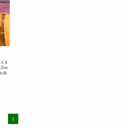
迎えま
ion
もお祝
1