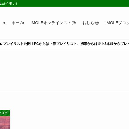
E(イモレ)
ホーム
IMOLEオンラインストア
おしらせ
IMOLEブロ
ill Ver. プレイリスト公開！PCからは上部プレイリスト、携帯からは左上3本線からプ
ブログ