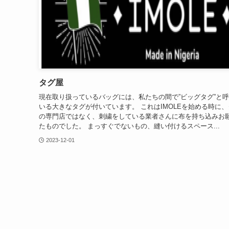
タグ屋
現在取り扱っているバッグには、私たちの間で”ビッグタグ”と
いる大きなタグが付いています。 これはIMOLEを始める時に、
の専門店ではなく、刺繍をしている業者さんに布を持ち込みお
たものでした。 まっすぐでないもの、縫い付けるスペース...
2023-12-01