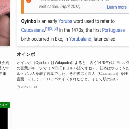
オインボ
社会貢
オインボ（Oyinbo）はWikipediaによると、古く1470年代にヨルバ
購入す
の言葉がルーツで（IMOLEもヨルバ語ですね）、初めはやってき
年末
ルトガル人を表す言葉でした。その後広く白人（Caucasian）を呼
言葉、そしてヨーロッパナイズされたひと、そして肌の白い...
2023-12-13
ブログ